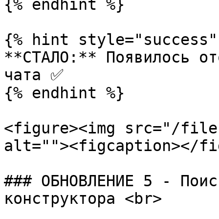
{% endhint %}

{% hint style="success" 
**СТАЛО:** Появилось от
чата ✅

{% endhint %}

<figure><img src="/file
alt=""><figcaption></fi
### ОБНОВЛЕНИЕ 5 - Поис
конструктора <br>
