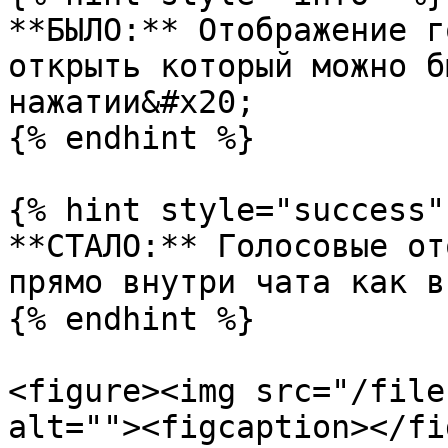
**БЫЛО:** Отображение г
открыть который можно б
нажатии&#x20;

{% endhint %}

{% hint style="success" 
**СТАЛО:** Голосовые от
прямо внутри чата как в
{% endhint %}

<figure><img src="/file
alt=""><figcaption></fi