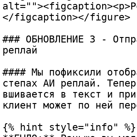
alt=""><figcaption><p>Р
</figcaption></figure>

### ОБНОВЛЕНИЕ 3 - Отпр
реплай

#### Мы пофиксили отобр
степах АИ реплай. Тепер
вшивается в текст и при
клиент может по ней пере
{% hint style="info" %}
