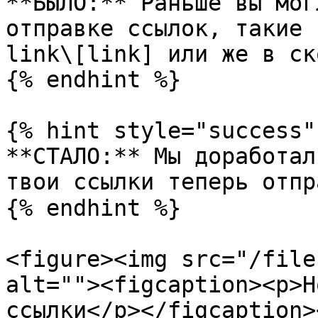
**БЫЛО:** Раньше вы мог
отправке ссылок, такие 
link\[link] или же в ск
{% endhint %}

{% hint style="success" 
**СТАЛО:** Мы доработал
твои ссылки теперь отпр
{% endhint %}

<figure><img src="/file
alt=""><figcaption><p>Н
ссылки</p></figcaption>