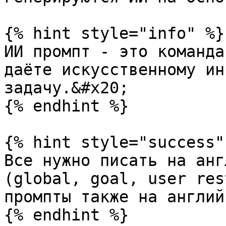
{% hint style="info" %}

ИИ промпт - это команда
даёте искусственному ин
задачу.&#x20;

{% endhint %}

{% hint style="success" 
Все нужно писать на анг
(global, goal, user res
промпты также на англий
{% endhint %}
