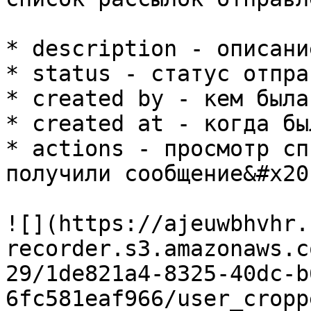
* description - описани
* status - статус отпра
* created by - кем была
* created at - когда бы
* actions - просмотр сп
получили сообщение&#x20;
![](https://ajeuwbhvhr.
recorder.s3.amazonaws.c
29/1de821a4-8325-40dc-b
6fc581eaf966/user_cropp