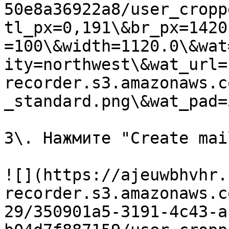
50e8a36922a8/user_cropp
tl_px=0,191\&br_px=1420
=100\&width=1120.0\&wat
ity=northwest\&wat_url=
recorder.s3.amazonaws.c
_standard.png\&wat_pad=
3\. Нажмите "Create mai
![](https://ajeuwbhvhr.
recorder.s3.amazonaws.c
29/350901a5-3191-4c43-a