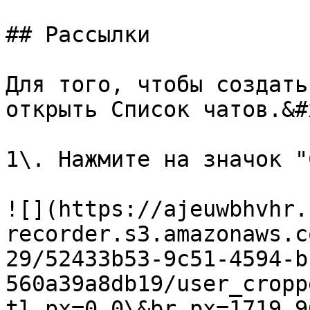
## Рассылки

Для того, чтобы создать
открыть Список чатов.&#x
1\. Нажмите на значок "
![](https://ajeuwbhvhr.
recorder.s3.amazonaws.c
29/52433b53-9c51-4594-b
560a39a8db19/user_cropp
tl_px=0,0\&br_px=1719,9