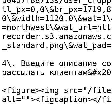
b04d7f887159/user_cropp
tl_px=0,0\&br_px=1719,8
0\&width=1120.0\&wat=1\
=northwest\&wat_url=htt
recorder.s3.amazonaws.c
_standard.png\&wat_pad=
4\. Введите описание со
рассылать клиентам&#x20;
<figure><img src="/file
alt=""><figcaption></fi