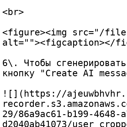
<br>

<figure><img src="/file
alt=""><figcaption></fi
6\. Чтобы сгенерировать
кнопку "Create AI messa
![](https://ajeuwbhvhr.
recorder.s3.amazonaws.c
29/86a9ac61-b199-4648-a
d2040ab41073/user_cropp