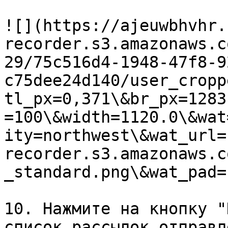
![](https://ajeuwbhvhr.
recorder.s3.amazonaws.c
29/75c516d4-1948-47f8-9
c75dee24d140/user_cropp
tl_px=0,371\&br_px=1283
=100\&width=1120.0\&wat
ity=northwest\&wat_url=
recorder.s3.amazonaws.c
_standard.png\&wat_pad=
10. Нажмите на кнопку "
список рассылок отправл