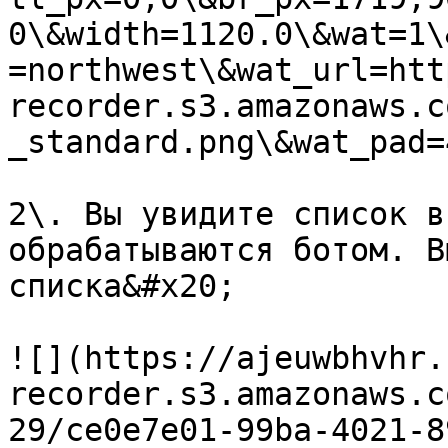
0\&width=1120.0\&wat=1\
=northwest\&wat_url=htt
recorder.s3.amazonaws.c
_standard.png\&wat_pad=
2\. Вы увидите список в
обрабатываются ботом. В
списка&#x20;

![](https://ajeuwbhvhr.
recorder.s3.amazonaws.c
29/ce0e7e01-99ba-4021-8