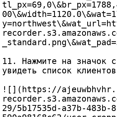
tl_px=69,0\&br_px=1788,
00\&width=1120.0\&wat=1
y=northwest\&wat_url=ht
recorder.s3.amazonaws.c
_standard.png\&wat_pad=
11. Нажмите на значок с
увидеть список клиентов
![](https://ajeuwbhvhr.
recorder.s3.amazonaws.c
29/5b17535d-a37b-483b-8