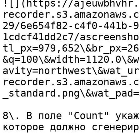
![](https://ajeuwbhvhr.
recorder.s3.amazonaws.c
29/6e654f82-c4f0-441b-9
1cdcf41dd2c7/ascreensho
tl_px=979,652\&br_px=26
&q=100\&width=1120.0\&w
avity=northwest\&wat_ur
recorder.s3.amazonaws.c
_standard.png\&wat_pad=
8\. В поле "Count" укаж
которое должно сгенерир