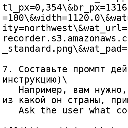
tl_px=0,354\&br_px=1316
=100\&width=1120.0\&wat
ity=northwest\&wat_url=
recorder.s3.amazonaws.c
_standard.png\&wat_pad=
7. Составьте промпт дей
инструкцию)\

   Например, вам нужно, чтобы клиент ответил вам 
из какой он страны, при
   Ask the user what country they are from&#x20;
