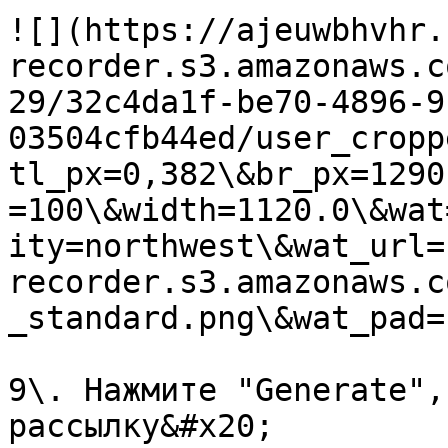
![](https://ajeuwbhvhr.
recorder.s3.amazonaws.c
29/32c4da1f-be70-4896-9
03504cfb44ed/user_cropp
tl_px=0,382\&br_px=1290
=100\&width=1120.0\&wat
ity=northwest\&wat_url=
recorder.s3.amazonaws.c
_standard.png\&wat_pad=
9\. Нажмите "Generate",
рассылку&#x20;
