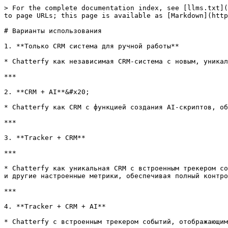
> For the complete documentation index, see [llms.txt](
to page URLs; this page is available as [Markdown](http
# Варианты использования

1. **Только CRM система для ручной работы**

* Chatterfy как независимая CRM-система с новым, уникал
***

2. **CRM + AI**&#x20;

* Chatterfy как CRM с функцией создания AI-скриптов, об
***

3. **Tracker + CRM**

***

* Chatterfy как уникальная CRM с встроенным трекером со
и другие настроенные метрики, обеспечивая полный контро
***

4. **Tracker + CRM + AI**

* Chatterfy с встроенным трекером событий, отображающим